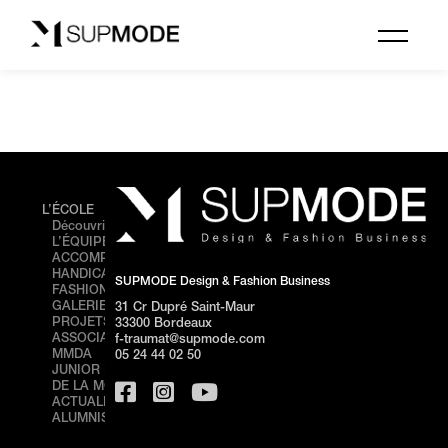
L’ÉCOLE
FORMATIONS
ÉVÉNEMENTS
Découvrir SUPMODE
Cursus
FASHION
L’ÉQUIPE
Prepa
SHOW –
ACCOMPAGNEMENT
Bachelor
BORDEAUX
HANDICAP
BACHELOR 1
PORTES
SUPMODE Design & Fashion Business
FASHION SHOW
BACHELOR 2
OUVERTES –
GALERIE DE
BACHELOR 3
BORDEAUX
31 Cr Dupré Saint-Maur
PROJETS
MASTÈRE
STAGE
33300 Bordeaux
ASSOCIATION
DIRECTION
DÉCOUVERTE
f-traumat@supmode.com
MMDA
ARTISTIQUE 360°
– BORDEAUX
05 24 44 02 50
JUNIOR FRANÇAISE
MASTÈRE 1
PORTES
DE LA MODE
ONLINE
OUVERTES –
ACTUALITÉS
MASTÈRE 2
NICE
ALUMNIS
ONLINE
STAGE
FORMATIONS
DÉCOUVERTE