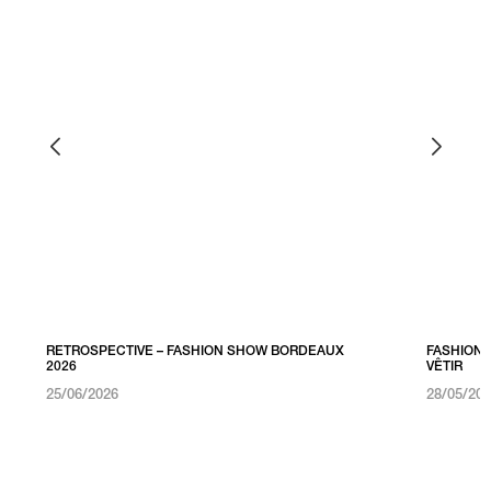
RETROSPECTIVE – FASHION SHOW BORDEAUX
FASHION 
2026
VÊTIR
25/06/2026
28/05/20