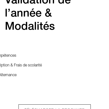
Validation de
l’année &
Modalités
mpétences
iption & Frais de scolarité
Alternance