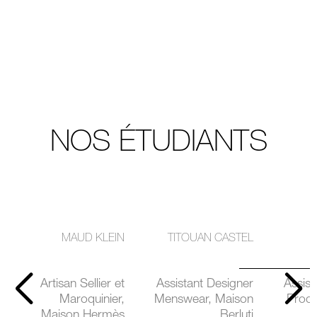
NOS ÉTUDIANTS
MAUD KLEIN
TITOUAN CASTEL
Artisan Sellier et
Assistant Designer
Assist
Maroquinier,
Menswear, Maison
Produ
Maison Hermès
Berluti