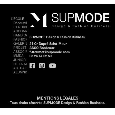
L’ÉCOLE
FORMATIONS
ÉVÉNEMENTS
Découvrir SUPMODE
Cursus
FASHION
L’ÉQUIPE
Prepa
SHOW –
ACCOMPAGNEMENT
Bachelor
BORDEAUX
HANDICAP
BACHELOR 1
PORTES
SUPMODE Design & Fashion Business
FASHION SHOW
BACHELOR 2
OUVERTES –
GALERIE DE
BACHELOR 3
BORDEAUX
31 Cr Dupré Saint-Maur
PROJETS
MASTÈRE
STAGE
33300 Bordeaux
ASSOCIATION
DIRECTION
DÉCOUVERTE
f-traumat@supmode.com
MMDA
ARTISTIQUE 360°
– BORDEAUX
05 24 44 02 50
JUNIOR FRANÇAISE
MASTÈRE 1
PORTES
DE LA MODE
ONLINE
OUVERTES –
ACTUALITÉS
MASTÈRE 2
NICE
ALUMNIS
ONLINE
STAGE
FORMATIONS
DÉCOUVERTE
PROFESSIONNELLES
– NICE
MENTIONS LÉGALES
Tous droits réservés SUPMODE Design & Fashion Business.