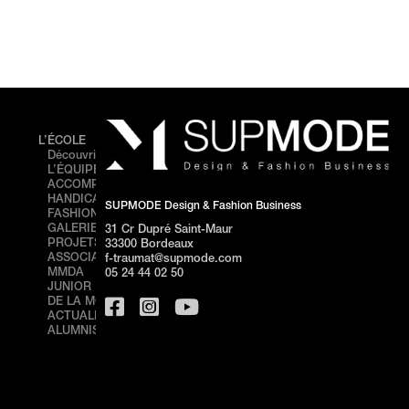
L’ÉCOLE
FORMATIONS
ÉVÉNEMENTS
Découvrir SUPMODE
Cursus
FASHION
L’ÉQUIPE
Prepa
SHOW –
ACCOMPAGNEMENT
Bachelor
BORDEAUX
HANDICAP
BACHELOR 1
PORTES
SUPMODE Design & Fashion Business
FASHION SHOW
BACHELOR 2
OUVERTES –
GALERIE DE
BACHELOR 3
BORDEAUX
31 Cr Dupré Saint-Maur
PROJETS
MASTÈRE
STAGE
33300 Bordeaux
ASSOCIATION
DIRECTION
DÉCOUVERTE
f-traumat@supmode.com
MMDA
ARTISTIQUE 360°
– BORDEAUX
05 24 44 02 50
JUNIOR FRANÇAISE
MASTÈRE 1
PORTES
DE LA MODE
ONLINE
OUVERTES –
ACTUALITÉS
MASTÈRE 2
NICE
ALUMNIS
ONLINE
STAGE
FORMATIONS
DÉCOUVERTE
PROFESSIONNELLES
– NICE