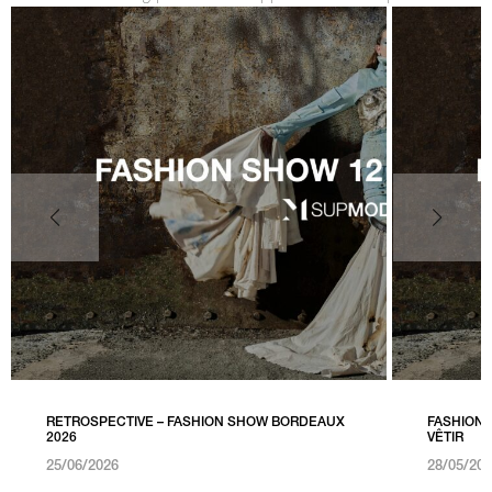
RETROSPECTIVE – FASHION SHOW BORDEAUX
FASHION 
2026
VÊTIR
25/06/2026
28/05/20