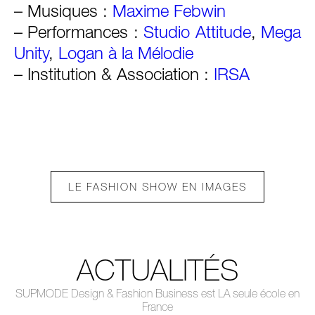
– Musiques :
Maxime Febwin
– Performances :
Studio Attitude
,
Mega
Unity
,
Logan à la Mélodie
– Institution & Association :
IRSA
LE FASHION SHOW EN IMAGES
ACTUALITÉS
SUPMODE Design & Fashion Business est LA seule école en
France