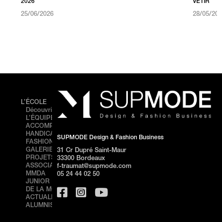
2026
VÊTIR
25/06/2026
28/05/20
L’ÉCOLE
FORMATIONS
ÉVÉNEMENTS
Découvrir SUPMODE
Cursus
FASHION
L’ÉQUIPE
Prepa
SHOW –
ACCOMPAGNEMENT
Bachelor
BORDEAUX
HANDICAP
BACHELOR 1
PORTES
SUPMODE Design & Fashion Business
FASHION SHOW
BACHELOR 2
OUVERTES –
GALERIE DE
BACHELOR 3
BORDEAUX
31 Cr Dupré Saint-Maur
PROJETS
MASTÈRE
STAGE
33300 Bordeaux
ASSOCIATION
DIRECTION
DÉCOUVERTE
f-traumat@supmode.com
MMDA
ARTISTIQUE 360°
– BORDEAUX
05 24 44 02 50
JUNIOR FRANÇAISE
MASTÈRE 1
PORTES
DE LA MODE
ONLINE
OUVERTES –
ACTUALITÉS
MASTÈRE 2
NICE
ALUMNIS
ONLINE
STAGE
FORMATIONS
DÉCOUVERTE
PROFESSIONNELLES
– NICE