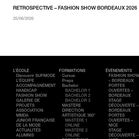
RETROSPECTIVE – FASHION SHOW BORDEAUX 2026
25/06/2026
L’ÉCOLE
FORMATIONS
ÉVÉNEMENTS
Découvrir SUPMODE
Cursus
FASHION SHO
L’ÉQUIPE
Prepa
– BORDEAUX
ACCOMPAGNEMENT
Bachelor
PORTES
HANDICAP
BACHELOR 1
OUVERTES –
FASHION SHOW
BACHELOR 2
BORDEAUX
GALERIE DE
BACHELOR 3
STAGE
PROJETS
MASTÈRE
DÉCOUVERTE –
ASSOCIATION
DIRECTION
BORDEAUX
MMDA
ARTISTIQUE 360°
PORTES
JUNIOR FRANÇAISE
MASTÈRE 1
OUVERTES –
DE LA MODE
ONLINE
NICE
ACTUALITÉS
MASTÈRE 2
STAGE
ALUMNIS
ONLINE
DÉCOUVERTE –