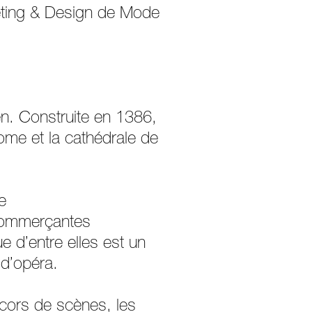
eting & Design de Mode
en. Construite en 1386,
ome et la cathédrale de
e
s commerçantes
 d’entre elles est un
 d’opéra.
écors de scènes, les