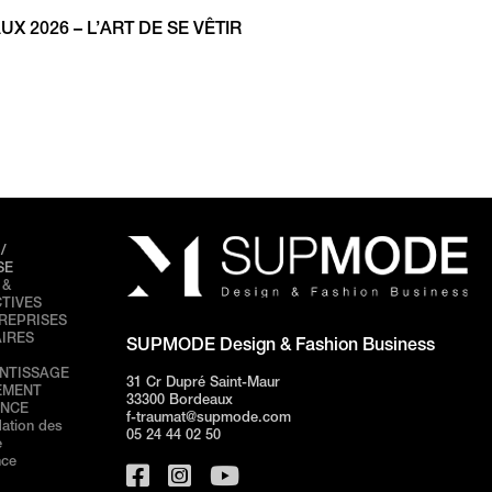
 2026 – L’ART DE SE VÊTIR
/
SE
 &
TIVES
REPRISES
IRES
SUPMODE Design & Fashion Business
NTISSAGE
31 Cr Dupré Saint-Maur
EMENT
33300 Bordeaux
ANCE
f-traumat@supmode.com
dation des
05 24 44 02 50
e
nce