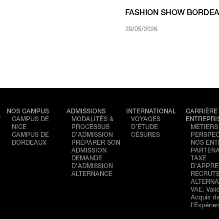
FASHION SHOW BORDEAUX
28/05/2026
NOS CAMPUS
ADMISSIONS
INTERNATIONAL
CARRIÈRE 
W
CAMPUS DE
MODALITÉS &
VOYAGES
ENTREPRI
NICE
PROCESSUS
D’ÉTUDE
MÉTIERS
CAMPUS DE
D’ADMISSION
CÉSURES
PERSPEC
BORDEAUX
PRÉPARER SON
NOS ENT
ADMISSION
PARTENA
DEMANDE
TAXE
D’ADMISSION
D’APPRE
ALTERNANCE
RECRUT
ALTERN
VAE, Vali
Acquis d
l’Expérie