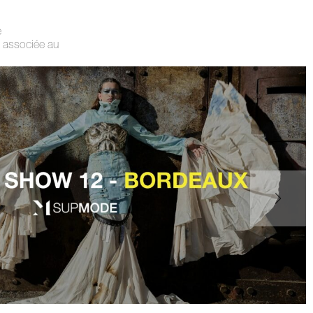
e
 associée au